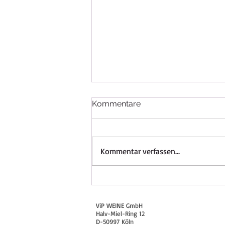
Kommentare
Kommentar verfassen...
Neues Kapitel bei Braida:
Timorasso aus Rocchetta
Tanaro
ViP WEINE GmbH
Halv-Miel-Ring 12
D-50997 Köln