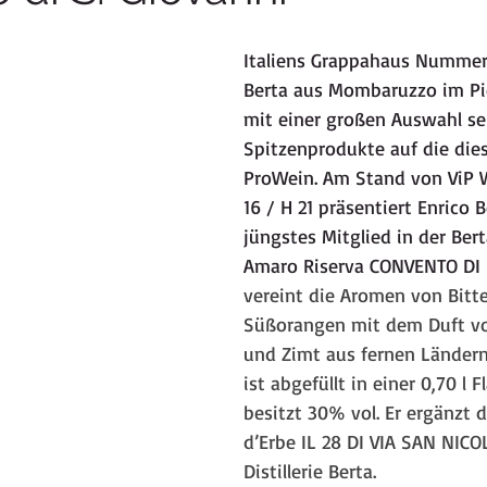
Italiens Grappahaus Nummer 1,
Gambero Rosso 3 Bicchieri
Venica&Venica, Collio, Friaul, Sau
Berta aus Mombaruzzo im P
mit einer großen Auswahl se
Spitzenprodukte auf die dies
e
Borgo Molino, Veneto, ViP Weine
Lambrusco, Cantine Cec
ProWein. Am Stand von ViP W
16 / H 21 präsentiert Enrico B
jüngstes Mitglied in der Bert
Amaro Riserva CONVENTO DI S
vereint die Aromen von Bitte
Süßorangen mit dem Duft vo
und Zimt aus fernen Ländern.
ist abgefüllt in einer 0,70 l 
besitzt 30% vol. Er ergänzt 
d’Erbe IL 28 DI VIA SAN NICO
Distillerie Berta.