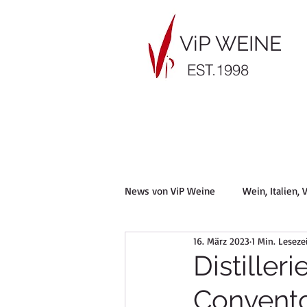
ViP WEINE
EST.1998
News von ViP Weine
Wein, Italien,
16. März 2023
1 Min. Leseze
Vietti Barolo, Barbera, Piemont, Vi
Distiller
Convento
Robert Parker
Braida, Piemont