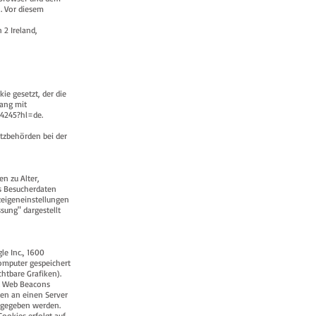
. Vor diesem
 2 Ireland,
ie gesetzt, der die
gang mit
04245?hl=de.
tzbehörden bei der
n zu Alter,
s Besucherdaten
zeigeneinstellungen
sung" dargestellt
le Inc., 1600
omputer gespeichert
htbare Grafiken).
nd Web Beacons
den an einen Server
rgegeben werden.
ookies erfolgt auf