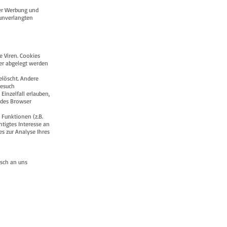
ter Werbung und
 unverlangten
 Viren. Cookies
ner abgelegt werden
elöscht. Andere
Besuch
Einzelfall erlauben,
 des Browser
Funktionen (z.B.
htigtes Interesse an
es zur Analyse Ihres
isch an uns