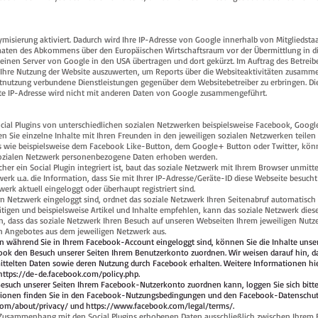
misierung aktiviert. Dadurch wird Ihre IP-Adresse von Google innerhalb von Mitgliedsta
aaten des Abkommens über den Europäischen Wirtschaftsraum vor der Übermittlung in di
einen Server von Google in den USA übertragen und dort gekürzt. Im Auftrag des Betreib
Ihre Nutzung der Website auszuwerten, um Reports über die Websiteaktivitäten zusamm
etnutzung verbundene Dienstleistungen gegenüber dem Websitebetreiber zu erbringen. 
te IP-Adresse wird nicht mit anderen Daten von Google zusammengeführt.
ocial Plugins von unterschiedlichen sozialen Netzwerken beispielsweise Facebook, Goog
n Sie einzelne Inhalte mit Ihren Freunden in den jeweiligen sozialen Netzwerken teilen 
ins wie beispielsweise dem Facebook Like-Button, dem Google+ Button oder Twitter, kö
sozialen Netzwerk personenbezogene Daten erhoben werden.
her ein Social Plugin integriert ist, baut das soziale Netzwerk mit Ihrem Browser unmitte
werk u.a. die Information, dass Sie mit Ihrer IP-Adresse/Geräte-ID diese Webseite besucht
rk aktuell eingeloggt oder überhaupt registriert sind.
len Netzwerk eingeloggt sind, ordnet das soziale Netzwerk Ihren Seitenabruf automatisch I
tätigen und beispielsweise Artikel und Inhalte empfehlen, kann das soziale Netzwerk die
n, dass das soziale Netzwerk Ihren Besuch auf unseren Webseiten Ihrem jeweiligen Nutz
len Angebotes aus dem jeweiligen Netzwerk aus.
 während Sie in Ihrem Facebook-Account eingeloggt sind, können Sie die Inhalte unser
ok den Besuch unserer Seiten Ihrem Benutzerkonto zuordnen. Wir weisen darauf hin, da
ittelten Daten sowie deren Nutzung durch Facebook erhalten. Weitere Informationen hie
https://de-de.facebook.com/policy.php.
such unserer Seiten Ihrem Facebook-Nutzerkonto zuordnen kann, loggen Sie sich bitt
tionen finden Sie in den Facebook-Nutzungsbedingungen und den Facebook-Datenschu
com/about/privacy/
und
https://www.facebook.com/legal/terms/.
m Zusammenhang mit den Social Plugins erhobenen Daten ausschließlich zwischen Ihrem