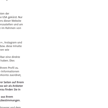
aten der
e USA gekürzt. Nur
ers dieser Website
enzustellen und um
Die im Rahmen von
le+, Instagram und
bzw. diese Inhalte
nnen wie
lbar eine direkte
 haben. Dies
hrem Profil zu.
se Informationen
erkonto zuordnet,
er Seiten auf Ihrem
ss wir als Anbieter
rzu finden Sie in
e aus Ihrem
tzbestimmungen.
 Browser und dem