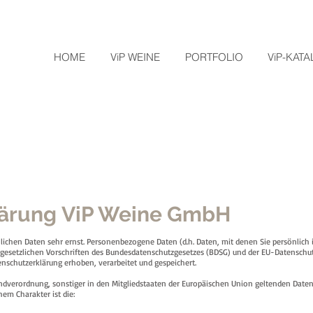
HOME
ViP WEINE
PORTFOLIO
ViP-KAT
lärung ViP Weine GmbH
chen Daten sehr ernst. Personenbezogene Daten (d.h. Daten, mit denen Sie persönlich i
gesetzlichen Vorschriften des Bundesdatenschutzgesetzes (BDSG) und der EU-Datenschu
schutzerklärung erhoben, verarbeitet und gespeichert.
ndverordnung, sonstiger in den Mitgliedstaaten der Europäischen Union geltenden Date
em Charakter ist die: