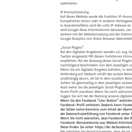
optimieren.
IP Anonymisierung
Auf dieser Website wurde die Funktion IP-Anony
Europäischen Union oder in anderen Vertragsst
in Ausnahmefällen wird die volle IP-Adresse an 
wird Google diese Informationen benutzen, um 
weitere mit der Websitenutzung und der Intern
Google Analytics von Ihrem Browser übermittel
„Social Plugins"
Bei den digitalen Angeboten werden u.U. sog. S
Twitter eingesetzt. Mit diesen Funktionen könne
empfehlen. Bei der Nutzung dieser Social Plug
nachfolgend beschrieben von dem jeweiligen 
Wenn Sie ein digitales Angebot aufrufen, in welc
Verbindung auf. Dadurch erhält das soziale Netz
unabhängig davon, ob Sie in dem sozialen Netzwe
Sofern Sie gleichzeitig in dem jeweiligen sozia
Auch wenn Sie die jeweiligen Social Plugins be
Ihrem Profil zuordnen. Wenn Sie nicht wünsche
loggen Sie sich bei der Nutzung unseres digita
Wenn Sie den Facebook "Like-Button" anklicken
Facebook-Profil verlinken. Dadurch kann Facebo
der Seiten keine Kenntnis vom Inhalt der überm
der Datenschutzerklärung von Facebook unter:
Wenn Sie nicht wünschen, dass Facebook den Be
Facebook-Benutzerkonto aus. Weitere Informa
Diese finden Sie unter:
https://de-de.facebook.
Wir möchten Sie darauf hinweisen, dass die i