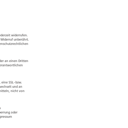
ederzeit widerrufen.
 Widerruf unberührt.
enschutzrechtlichen
der an einen Dritten
Verantwortlichen
, eine SSL-bzw.
 wechselt und an
itteln, nicht von
n
perrung oder
mpressum