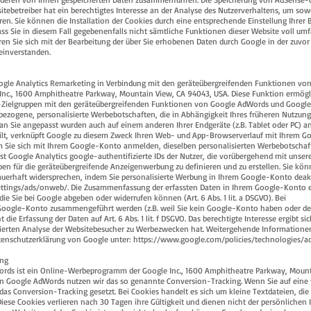
bsitebetreiber hat ein berechtigtes Interesse an der Analyse des Nutzerverhaltens, um sow
n. Sie können die Installation der Cookies durch eine entsprechende Einstellung Ihrer
ass Sie in diesem Fall gegebenenfalls nicht sämtliche Funktionen dieser Website voll um
ren Sie sich mit der Bearbeitung der über Sie erhobenen Daten durch Google in der zuvor
einverstanden.
ogle Analytics Remarketing in Verbindung mit den geräteübergreifenden Funktionen v
e Inc., 1600 Amphitheatre Parkway, Mountain View, CA 94043, USA. Diese Funktion ermögli
-Zielgruppen mit den geräteübergreifenden Funktionen von Google AdWords und Google 
bezogene, personalisierte Werbebotschaften, die in Abhängigkeit Ihres früheren Nutzun
 an Sie angepasst wurden auch auf einem anderen Ihrer Endgeräte (z.B. Tablet oder PC) a
eilt, verknüpft Google zu diesem Zweck Ihren Web- und App-Browserverlauf mit Ihrem G
 Sie sich mit Ihrem Google-Konto anmelden, dieselben personalisierten Werbebotschaf
sst Google Analytics google-authentifizierte IDs der Nutzer, die vorübergehend mit unse
en für die geräteübergreifende Anzeigenwerbung zu definieren und zu erstellen. Sie kö
uerhaft widersprechen, indem Sie personalisierte Werbung in Ihrem Google-Konto deakt
ttings/ads/onweb/.
Die Zusammenfassung der erfassten Daten in Ihrem Google-Konto e
 die Sie bei Google abgeben oder widerrufen können (Art. 6 Abs. 1 lit. a DSGVO). Bei
 Google-Konto zusammengeführt werden (z.B. weil Sie kein Google-Konto haben oder de
Erfassung der Daten auf Art. 6 Abs. 1 lit. f DSGVO. Das berechtigte Interesse ergibt sic
sierten Analyse der Websitebesucher zu Werbezwecken hat. Weitergehende Informatione
tenschutzerklärung von Google unter:
https://www.google.com/policies/technologies/ad
ing
rds ist ein Online-Werbeprogramm der Google Inc., 1600 Amphitheatre Parkway, Mount
on Google AdWords nutzen wir das so genannte Conversion-Tracking. Wenn Sie auf eine
 das Conversion-Tracking gesetzt. Bei Cookies handelt es sich um kleine Textdateien, die 
ese Cookies verlieren nach 30 Tagen ihre Gültigkeit und dienen nicht der persönlichen I