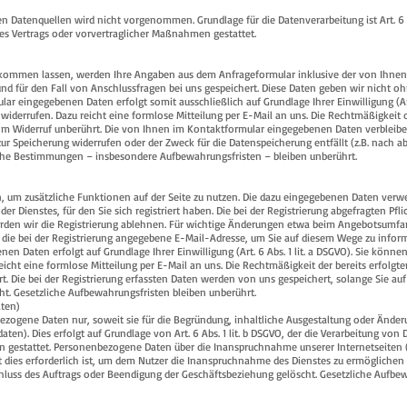
Datenquellen wird nicht vorgenommen. Grundlage für die Datenverarbeitung ist Art. 6 Ab
nes Vertrags oder vorvertraglicher Maßnahmen gestattet.
kommen lassen, werden Ihre Angaben aus dem Anfrageformular inklusive der von Ihne
d für den Fall von Anschlussfragen bei uns gespeichert. Diese Daten geben wir nicht oh
lar eingegebenen Daten erfolgt somit ausschließlich auf Grundlage Ihrer Einwilligung (Art. 
 widerrufen. Dazu reicht eine formlose Mitteilung per E-Mail an uns. Die Rechtmäßigkeit 
m Widerruf unberührt. Die von Ihnen im Kontaktformular eingegebenen Daten verbleiben 
zur Speicherung widerrufen oder der Zweck für die Datenspeicherung entfällt (z.B. nach 
iche Bestimmungen – insbesondere Aufbewahrungsfristen – bleiben unberührt.
en, um zusätzliche Funktionen auf der Seite zu nutzen. Die dazu eingegebenen Daten ver
r Dienstes, für den Sie sich registriert haben. Die bei der Registrierung abgefragten P
rden wir die Registrierung ablehnen. Für wichtige Änderungen etwa beim Angebotsumfa
ie bei der Registrierung angegebene E-Mail-Adresse, um Sie auf diesem Wege zu inform
nen Daten erfolgt auf Grundlage Ihrer Einwilligung (Art. 6 Abs. 1 lit. a DSGVO). Sie könn
 reicht eine formlose Mitteilung per E-Mail an uns. Die Rechtmäßigkeit der bereits erfolgt
. Die bei der Registrierung erfassten Daten werden von uns gespeichert, solange Sie au
ht. Gesetzliche Aufbewahrungsfristen bleiben unberührt.
aten)
zogene Daten nur, soweit sie für die Begründung, inhaltliche Ausgestaltung oder Änder
ten). Dies erfolgt auf Grundlage von Art. 6 Abs. 1 lit. b DSGVO, der die Verarbeitung von 
n gestattet. Personenbezogene Daten über die Inanspruchnahme unserer Internetseiten
t dies erforderlich ist, um dem Nutzer die Inanspruchnahme des Dienstes zu ermöglichen
uss des Auftrags oder Beendigung der Geschäftsbeziehung gelöscht. Gesetzliche Aufbe