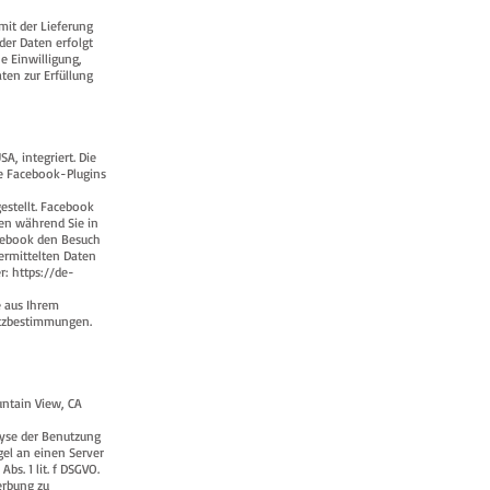
it der Lieferung
er Daten erfolgt
e Einwilligung,
aten zur Erfüllung
A, integriert. Die
ie Facebook-Plugins
estellt. Facebook
ken während Sie in
acebook den Besuch
ermittelten Daten
er:
https://de-
e aus Ihrem
tzbestimmungen.
untain View, CA
lyse der Benutzung
gel an einen Server
s. 1 lit. f DSGVO.
erbung zu