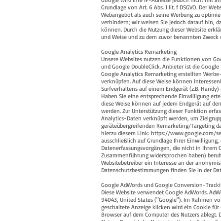
Grundlage von Art. 6 Abs. 1 lit. f DSGVO. Der We
Webangebot als auch seine Werbung zu optimiere
verhindern; wir weisen Sie jedoch darauf hin, d
können. Durch die Nutzung dieser Website erklä
und Weise und zu dem zuvor benannten Zweck 
Google Analytics Remarketing
Unsere Websites nutzen die Funktionen von Go
und Google DoubleClick. Anbieter ist die Googl
Google Analytics Remarketing erstellten Werbe
verknüpfen. Auf diese Weise können interessen
Surfverhaltens auf einem Endgerät (z.B. Handy)
Haben Sie eine entsprechende Einwilligung ert
diese Weise können auf jedem Endgerät auf dem
werden. Zur Unterstützung dieser Funktion erfa
Analytics-Daten verknüpft werden, um Zielgrupp
geräteübergreifenden Remarketing/Targeting da
hierzu diesem Link:
https://www.google.com/se
ausschließlich auf Grundlage Ihrer Einwilligung,
Datenerfassungsvorgängen, die nicht in Ihrem
Zusammenführung widersprochen haben) beruht die 
Websitebetreiber ein Interesse an der anonymi
Datenschutzbestimmungen finden Sie in der Da
Google AdWords und Google Conversion-Track
Diese Website verwendet Google AdWords. AdWo
94043, United States ("Google"). Im Rahmen v
geschaltete Anzeige klicken wird ein Cookie für
Browser auf dem Computer des Nutzers ablegt. Di