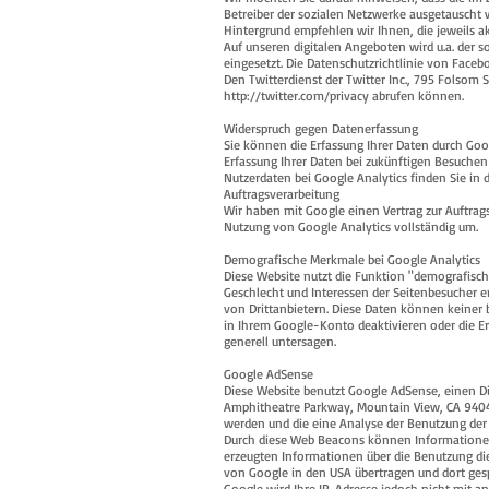
Betreiber der sozialen Netzwerke ausgetauscht
Hintergrund empfehlen wir Ihnen, die jeweils ak
Auf unseren digitalen Angeboten wird u.a. der 
eingesetzt. Die Datenschutzrichtlinie von Faceb
Den Twitterdienst der Twitter Inc., 795 Folsom 
http://twitter.com/privacy
abrufen können.
Widerspruch gegen Datenerfassung
Sie können die Erfassung Ihrer Daten durch Goog
Erfassung Ihrer Daten bei zukünftigen Besuchen
Nutzerdaten bei Google Analytics finden Sie i
Auftragsverarbeitung
Wir haben mit Google einen Vertrag zur Auftra
Nutzung von Google Analytics vollständig um.
Demografische Merkmale bei Google Analytics
Diese Website nutzt die Funktion "demografisch
Geschlecht und Interessen der Seitenbesucher
von Drittanbietern. Diese Daten können keiner
in Ihrem Google-Konto deaktivieren oder die Er
generell untersagen.
Google AdSense
Diese Website benutzt Google AdSense, einen Di
Amphitheatre Parkway, Mountain View, CA 9404
werden und die eine Analyse der Benutzung de
Durch diese Web Beacons können Informationen
erzeugten Informationen über die Benutzung die
von Google in den USA übertragen und dort ges
Google wird Ihre IP-Adresse jedoch nicht mit 