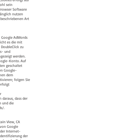
ohl sein
 Browser Software
fänglich nutzen
 beschriebenen Art
on Google AdWords
cht es die mit
DoubleClick zu
gs- und
ngezeigt werden.
oogle-Konto. Auf
ten geschaltet
ren Google-
nnen dem
ivieren; folgen Sie
rfolgt
r
h daraus, dass der
n und die
s/.
ain View, CA
 von Google
der Internet-
dentifizierung der