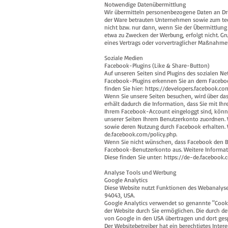
Notwendige Datenübermittlung
Wir übermitteln personenbezogene Daten an Dri
der Ware betrauten Unternehmen sowie zum tec
nicht bzw. nur dann, wenn Sie der Übermittlung
etwa zu Zwecken der Werbung, erfolgt nicht. Grun
eines Vertrags oder vorvertraglicher Maßnahmen
Soziale Medien
Facebook-Plugins (Like & Share-Button)
Auf unseren Seiten sind Plugins des sozialen Ne
Facebook-Plugins erkennen Sie an dem Facebook
finden Sie hier: https://developers.facebook.co
Wenn Sie unsere Seiten besuchen, wird über da
erhält dadurch die Information, dass Sie mit I
Ihrem Facebook-Account eingeloggt sind, könne
unserer Seiten Ihrem Benutzerkonto zuordnen. W
sowie deren Nutzung durch Facebook erhalten. 
de.facebook.com/policy.php.
Wenn Sie nicht wünschen, dass Facebook den Be
Facebook-Benutzerkonto aus. Weitere Informa
Diese finden Sie unter:
https://de-de.facebook.
Analyse Tools und Werbung
Google Analytics
Diese Website nutzt Funktionen des Webanalysed
94043, USA.
Google Analytics verwendet so genannte "Cooki
der Website durch Sie ermöglichen. Die durch d
von Google in den USA übertragen und dort gespe
Der Websitebetreiber hat ein berechtigtes Inte