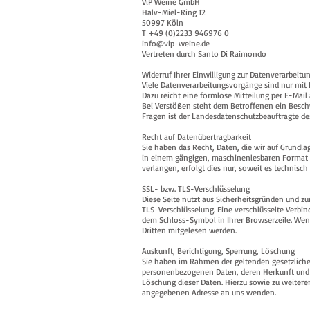
ViP Weine GmbH
Halv-Miel-Ring 12
50997 Köln
T +49 (0)2233 946976 0
info@vip-weine.de
Vertreten durch Santo Di Raimondo
Widerruf Ihrer Einwilligung zur Datenverarbeitu
Viele Datenverarbeitungsvorgänge sind nur mit Ih
Dazu reicht eine formlose Mitteilung per E-Mail
Bei Verstößen steht dem Betroffenen ein Beschw
Fragen ist der Landesdatenschutzbeauftragte d
Recht auf Datenübertragbarkeit
Sie haben das Recht, Daten, die wir auf Grundlag
in einem gängigen, maschinenlesbaren Format a
verlangen, erfolgt dies nur, soweit es technisch
SSL- bzw. TLS-Verschlüsselung
Diese Seite nutzt aus Sicherheitsgründen und zu
TLS-Verschlüsselung. Eine verschlüsselte Verbin
dem Schloss-Symbol in Ihrer Browserzeile. Wenn 
Dritten mitgelesen werden.
Auskunft, Berichtigung, Sperrung, Löschung
Sie haben im Rahmen der geltenden gesetzliche
personenbezogenen Daten, deren Herkunft und E
Löschung dieser Daten. Hierzu sowie zu weiter
angegebenen Adresse an uns wenden.