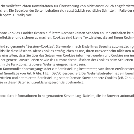
cht veröffentlichten Kontaktdaten zur Übersendung von nicht ausdrücklich angeforder
hen. Die Betreiber der Seiten behalten sich ausdrücklich rechtliche Schritte im Falle der
h Spam-E-Mails, vor.
nnte Cookies. Cookies richten auf Ihrem Rechner keinen Schaden an und enthalten keine
 effektiver und sicherer zu machen. Cookies sind kleine Textdateien, die auf Ihrem Rech
ind so genannte "Session-Cookies". Sie werden nach Ende Ihres Besuchs automatisch g
 bis Sie diese löschen. Diese Cookies ermöglichen es uns, Ihren Browser beim nächsten 
einstellen, dass Sie über das Setzen von Cookies informiert werden und Cookies nur im 
der generell ausschließen sowie das automatische Löschen der Cookies beim Schließen
ann die Funktionalität dieser Website eingeschränkt sein.
hen Kommunikationsvorgangs oder zur Bereitstellung bestimmter, von Ihnen erwünschter 
 Grundlage von Art. 6 Abs. 1 lit. f DSGVO gespeichert. Der Websitebetreiber hat ein berec
rfreien und optimierten Bereitstellung seiner Dienste. Soweit andere Cookies (z.B. Cooki
se in dieser Datenschutzerklärung gesondert behandelt.
automatisch Informationen in so genannten Server-Log-Dateien, die Ihr Browser automat