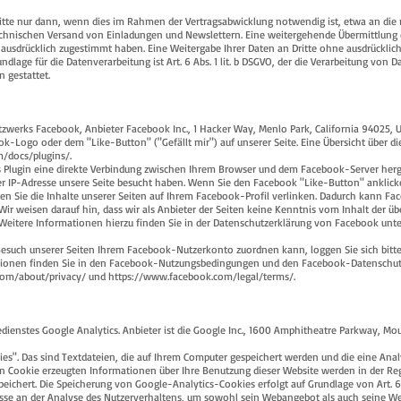
tte nur dann, wenn dies im Rahmen der Vertragsabwicklung notwendig ist, etwa an die m
hnischen Versand von Einladungen und Newslettern. Eine weitergehende Übermittlung d
 ausdrücklich zugestimmt haben. Eine Weitergabe Ihrer Daten an Dritte ohne ausdrücklich
dlage für die Datenverarbeitung ist Art. 6 Abs. 1 lit. b DSGVO, der die Verarbeitung von D
 gestattet.
tzwerks Facebook, Anbieter Facebook Inc., 1 Hacker Way, Menlo Park, California 94025, US
-Logo oder dem "Like-Button" ("Gefällt mir") auf unserer Seite. Eine Übersicht über d
m/docs/plugins/.
s Plugin eine direkte Verbindung zwischen Ihrem Browser und dem Facebook-Server herg
hrer IP-Adresse unsere Seite besucht haben. Wenn Sie den Facebook "Like-Button" anklic
n Sie die Inhalte unserer Seiten auf Ihrem Facebook-Profil verlinken. Dadurch kann F
ir weisen darauf hin, dass wir als Anbieter der Seiten keine Kenntnis vom Inhalt der üb
Weitere Informationen hierzu finden Sie in der Datenschutzerklärung von Facebook unt
such unserer Seiten Ihrem Facebook-Nutzerkonto zuordnen kann, loggen Sie sich bitt
tionen finden Sie in den Facebook-Nutzungsbedingungen und den Facebook-Datenschu
com/about/privacy/
und
https://www.facebook.com/legal/terms/.
ienstes Google Analytics. Anbieter ist die Google Inc., 1600 Amphitheatre Parkway, Mo
es". Das sind Textdateien, die auf Ihrem Computer gespeichert werden und die eine Ana
en Cookie erzeugten Informationen über Ihre Benutzung dieser Website werden in der Re
ichert. Die Speicherung von Google-Analytics-Cookies erfolgt auf Grundlage von Art. 6 Ab
resse an der Analyse des Nutzerverhaltens, um sowohl sein Webangebot als auch seine W