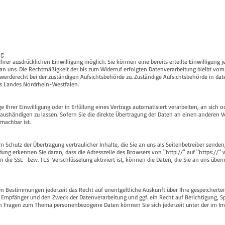
ng
rer ausdrücklichen Einwilligung möglich. Sie können eine bereits erteilte Einwilligung j
 an uns. Die Rechtmäßigkeit der bis zum Widerruf erfolgten Datenverarbeitung bleibt vom
erderecht bei der zuständigen Aufsichtsbehörde zu. Zuständige Aufsichtsbehörde in dat
es Landes Nordrhein-Westfalen.
e Ihrer Einwilligung oder in Erfüllung eines Vertrags automatisiert verarbeiten, an sich o
ushändigen zu lassen. Sofern Sie die direkte Übertragung der Daten an einen anderen 
 machbar ist.
m Schutz der Übertragung vertraulicher Inhalte, die Sie an uns als Seitenbetreiber senden
dung erkennen Sie daran, dass die Adresszeile des Browsers von "http://" auf "https://"
die SSL- bzw. TLS-Verschlüsselung aktiviert ist, können die Daten, die Sie an uns überm
n Bestimmungen jederzeit das Recht auf unentgeltliche Auskunft über Ihre gespeicherte
mpfänger und den Zweck der Datenverarbeitung und ggf. ein Recht auf Berichtigung, S
en Fragen zum Thema personenbezogene Daten können Sie sich jederzeit unter der im I