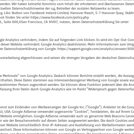
 werden. Wir haben keinerlei Kenntnis vom Inhalt der erhobenen und überlassenen Daten
tuellen Datenschutzhinweise der u.g. Betreiber der sozialen Netzwerke zu lesen.
sog. Like-Button von Facebook Ireland Limited, Hanover Reach, 5-7 Hanover Quay, Dublin
ook finden Sie unter
https://www.facebook.com/policy.php
St., Suite 600,0San Francisco, CA 94107, nutzen, deren Datenschutzerklärung Sie unter
le Analytics verhindern, indem Sie auf folgenden Link klicken. Es wird ein Opt-Out-Cook
 dieser Website verhindert: Google Analytics deaktivieren. Mehr Informationen zum Um
n der Datenschutzerklärung von Google: https://support.google.com/analytics/answer/60
gsverarbeitung abgeschlossen und setzen die strengen Vorgaben der deutschen Datenschu
e Merkmale" von Google Analytics. Dadurch können Berichte erstellt werden, die Aussage
 enthalten. Diese Daten stammen aus interessenbezogener Werbung von Google sowie au
 bestimmten Person zugeordnet werden. Sie können diese Funktion jederzeit über die An
fassung Ihrer Daten durch Google Analytics wie im Punkt "Widerspruch gegen Datenerfas
enst zum Einbinden von Werbeanzeigen der Google Inc. ("Google"). Anbieter ist die Goog
3, USA. Google AdSense verwendet sogenannte "Cookies", Textdateien, die auf Ihrem C
r Website ermöglichen. Google AdSense verwendet auch so genannte Web Beacons (unsic
 wie der Besucherverkehr auf diesen Seiten ausgewertet werden. Die durch Cookies u
ser Website (einschließlich Ihrer IP-Adresse) und Auslieferung von Werbeformaten wer
peichert. Diese Informationen können von Google an Vertragspartner von Google weite
anderen von Ihnen gespeicherten Daten zusammenführen. Die Speicherung von AdSense-C