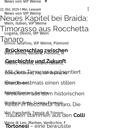
News von ViP Weine
22. Okt. 2025
1 Min. Lesezeit
News von ViP Weine
Neues Kapitel bei Braida:
Wein, Italien, ViP Weine
Timorasso aus Rocchetta
Lugana, Olivini, VIP Wein
Tanaro
Enrico Serafino, ViP Weine, Piemont
Brückenschlag zwischen 
Vietti Barolo, Barbera, Piemont, Vi
Geschichte und Zukunft
Tolaini, Toskana, Chianti Classico,
Mit dem Timorasso präsentiert 
Soave, Amarone, Pra, ViP Weine, ita
Braida erstmals einen stillen 
Robert Parker
Braida, Piemont, Barbera
Weißwein aus dem historischen 
Distillerie Berta, Grappa, Piemont
Keller in Rocchetta Tanaro
. 
Die 
Vini Franchetti, Tenuta di Trinoro
Trauben stammen aus den 
Colli 
Vigne di Leo, Marken, Verdicchio, F
Tortonesi 
– eine bewusste 