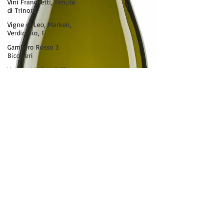
Vini Franchetti, Tenuta
di Trinoro
Vigne di Leo, Marken,
Verdicchio, F
Gambero Rosso 3
Bicchieri
Venica&Venica, Collio,
Friaul, Sauv
Cordero San Giorgio,
Oltrepò Pavese
Borgo Molino, Veneto,
ViP Weine
Lambrusco, Cantine
Ceci, Emilia-Rom