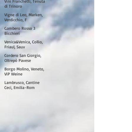
Vini Franchetti, Tenuta
di Trinoro
Vigne di Leo, Marken,
Verdicchio, F
Gambero Rosso 3
Bicchieri
Venica&Venica, Collio,
Friaul, Sauv
Cordero San Giorgio,
Oltrepò Pavese
Borgo Molino, Veneto,
ViP Weine
Lambrusco, Cantine
Ceci, Emilia-Rom