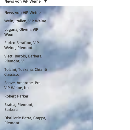
News von ViP Weine
News von ViP Weine
Wein, Italien, ViP Weine
Lugana, Olivini, VIP
Wein
Enrico Serafino, ViP
Weine, Piemont
Vietti Barolo, Barbera,
Piemont, Vi
Tolaini, Toskana, Chianti
Classico,
Soave, Amarone, Pra,
ViP Weine, ita
Robert Parker
Braida, Piemont,
Barbera
Distillerie Berta, Grappa,
Piemont