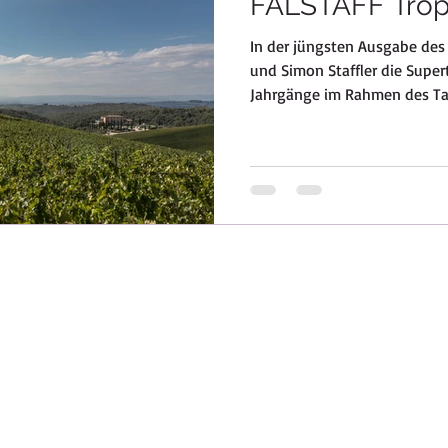
FALSTAFF Tro
In der jüngsten Ausgabe de
Gambero Rosso 3 Bicchieri
Venica&Venica, Collio, Friaul, S
und Simon Staffler die Super
Jahrgänge im Rahmen des Tas
se
Borgo Molino, Veneto, ViP Weine
Lambrusco, Cantine Ce