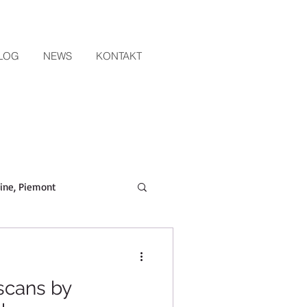
ALOG
NEWS
KONTAKT
eine, Piemont
Weine, ita
scans by
, Tenuta di Trinoro