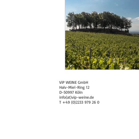
Vigne di Leo, Marken, Verdicchio, F
Cordero San Giorgio, Oltrepò Pave
ViP WEINE GmbH
Halv-Miel-Ring 12
D-50997 Köln
info(at)vip-weine.de
T +49 (0)2233 979 26 0
© 2015 ViP WEINE GmbH