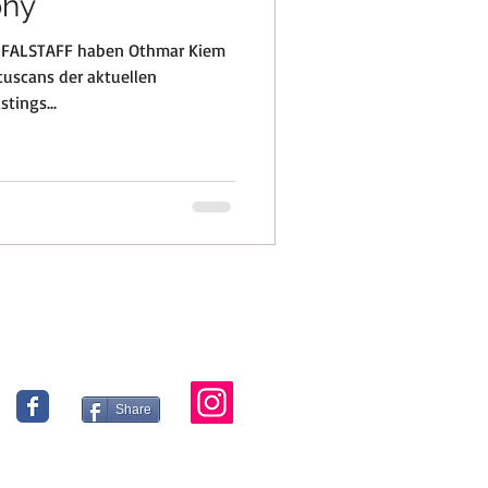
phy
s FALSTAFF haben Othmar Kiem
auv
tuscans der aktuellen
tings...
ci, Emilia-Rom
Share