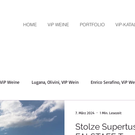
HOME
ViP WEINE
PORTFOLIO
ViP-KAT
, ViP Weine
Lugana, Olivini, VIP Wein
Enrico Serafino, ViP W
Tolaini, Toskana, Chianti Classico,
Soave, Amarone, Pra, ViP 
7. März 2024
1 Min. Lesezeit
Stolze Supertu
t, Barbera
Distillerie Berta, Grappa, Piemont
Vini Franchetti