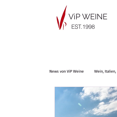
ViP WEINE
EST.1998
News von ViP Weine
Wein, Italien
Vietti Barolo, Barbera, Piemont, Vi
Robert Parker
Braida, Piemon